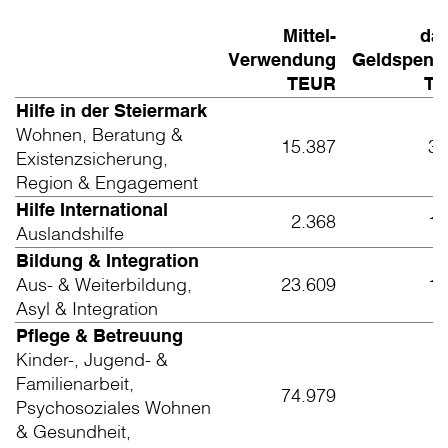
Mittel-
da
Verwendung
Geldspend
TEUR
T
Hilfe in der Steiermark
Wohnen, Beratung &
15.387
3.
Existenzsicherung,
Region & Engagement
Hilfe International
2.368
1.
Auslandshilfe
Bildung & Integration
Aus- & Weiterbildung,
23.609
1.
Asyl & Integration
Pflege & Betreuung
Kinder-, Jugend- &
Familienarbeit,
74.979
Psychosoziales Wohnen
& Gesundheit,